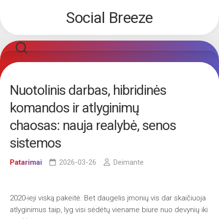
Skip
Social Breeze
to
content
Nuotolinis darbas, hibridinės
komandos ir atlyginimų
chaosas: nauja realybė, senos
sistemos
Patarimai
2026-03-26
Deimante
2020-ieji viską pakeitė. Bet daugelis įmonių vis dar skaičiuoja
atlyginimus taip, lyg visi sėdėtų viename biure nuo devynių iki