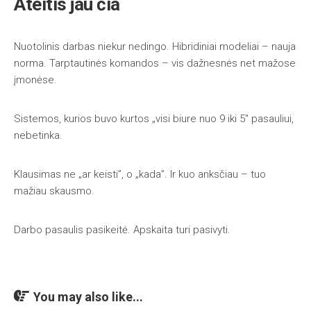
Ateitis jau čia
Nuotolinis darbas niekur nedingo. Hibridiniai modeliai – nauja
norma. Tarptautinės komandos – vis dažnesnės net mažose
įmonėse.
Sistemos, kurios buvo kurtos „visi biure nuo 9 iki 5″ pasauliui,
nebetinka.
Klausimas ne „ar keisti”, o „kada”. Ir kuo anksčiau – tuo
mažiau skausmo.
Darbo pasaulis pasikeitė. Apskaita turi pasivyti.
You may also like...