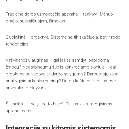
Tradicinė darbo užmokesčio apskaita – reaktyvi. Mėnuo
praėjo, suskaičiuojam, išmokam.
Šiuolaikinė – proaktyvi. Sistema ne tik skaičiuoja, bet ir rodo
tendencijas.
Viršvalandžių augimas – gal laikas samdyti papildomą
žmogų? Nedarbingumų šuolis konkrečiame skyriuje – gal
problema su vadovu ar darbo sąlygomis? Darbuotojų kaita –
ar atlyginimai konkurencingi? Darbo kaštų dalis pajamose –
ar verslas efektyvus?
Ši analitika – ne „nice to have”. Tai įrankis strateginiams
sprendimams.
Integracija su kitomis sistemomis