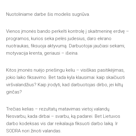
Nuotoliniame darbe šis modelis sugriūva.
Vienos įmonės bando perkelti kontrolę į skaitmeninę erdvę –
programos, kurios seka pelės judesius, daro ekrano
nuotraukas, fiksuoja aktyvumą. Darbuotojai jaučiasi sekami,
motyvacija krenta, geriausi – išeina.
Kitos įmonės nuėjo priešingu keliu – visiškas pasitikėjimas,
jokio laiko fiksavimo. Bet tada kyla klausimai: kaip skaičiuoti
viršvalandžius? Kaip įrodyti, kad darbuotojas dirbo, jei kiltų
ginčas?
Trečias kelias – rezultatų matavimas vietoj valandų.
Nesvarbu, kada dirbai – svarbu, ką padarei. Bet Lietuvos
darbo kodeksas vis dar reikalauja fiksuoti darbo laiką. Ir
SODRA nori žinoti valandas.