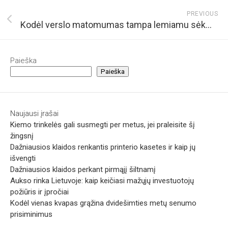
PREVIOUS
Kodėl verslo matomumas tampa lemiamu sėkmės veiksniu šiuolaikinėje rinkoje
Paieška
Paieška
Naujausi įrašai
Kiemo trinkelės gali susmegti per metus, jei praleisite šį
žingsnį
Dažniausios klaidos renkantis printerio kasetes ir kaip jų
išvengti
Dažniausios klaidos perkant pirmąjį šiltnamį
Aukso rinka Lietuvoje: kaip keičiasi mažųjų investuotojų
požiūris ir įpročiai
Kodėl vienas kvapas grąžina dvidešimties metų senumo
prisiminimus