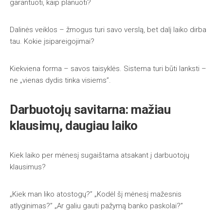
garantuoti, kaip planuoti?
Dalinės veiklos – žmogus turi savo verslą, bet dalį laiko dirba
tau. Kokie įsipareigojimai?
Kiekviena forma – savos taisyklės. Sistema turi būti lanksti –
ne „vienas dydis tinka visiems”.
Darbuotojų savitarna: mažiau
klausimų, daugiau laiko
Kiek laiko per mėnesį sugaištama atsakant į darbuotojų
klausimus?
„Kiek man liko atostogų?” „Kodėl šį mėnesį mažesnis
atlyginimas?” „Ar galiu gauti pažymą banko paskolai?”