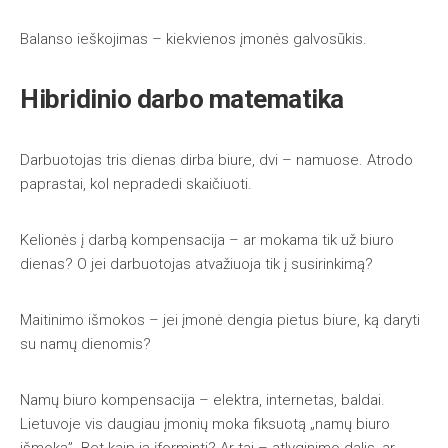
Balanso ieškojimas – kiekvienos įmonės galvosūkis.
Hibridinio darbo matematika
Darbuotojas tris dienas dirba biure, dvi – namuose. Atrodo
paprastai, kol nepradedi skaičiuoti.
Kelionės į darbą kompensacija – ar mokama tik už biuro
dienas? O jei darbuotojas atvažiuoja tik į susirinkimą?
Maitinimo išmokos – jei įmonė dengia pietus biure, ką daryti
su namų dienomis?
Namų biuro kompensacija – elektra, internetas, baldai.
Lietuvoje vis daugiau įmonių moka fiksuotą „namų biuro