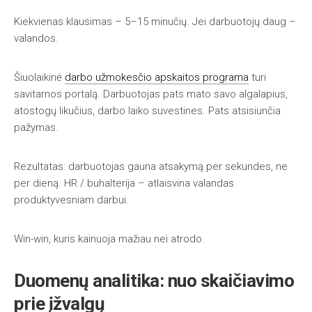
Kiekvienas klausimas – 5–15 minučių. Jei darbuotojų daug –
valandos.
Šiuolaikinė
darbo užmokesčio apskaitos programa
turi
savitarnos portalą. Darbuotojas pats mato savo algalapius,
atostogų likučius, darbo laiko suvestines. Pats atsisiunčia
pažymas.
Rezultatas: darbuotojas gauna atsakymą per sekundes, ne
per dieną. HR / buhalterija – atlaisvina valandas
produktyvesniam darbui.
Win-win, kuris kainuoja mažiau nei atrodo.
Duomenų analitika: nuo skaičiavimo
prie įžvalgų