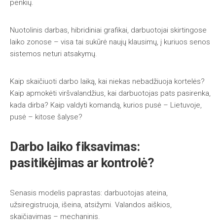
penkių.
Nuotolinis darbas, hibridiniai grafikai, darbuotojai skirtingose
laiko zonose – visa tai sukūrė naujų klausimų, į kuriuos senos
sistemos neturi atsakymų.
Kaip skaičiuoti darbo laiką, kai niekas nebadžiuoja kortelės?
Kaip apmokėti viršvalandžius, kai darbuotojas pats pasirenka,
kada dirba? Kaip valdyti komandą, kurios pusė – Lietuvoje,
pusė – kitose šalyse?
Darbo laiko fiksavimas:
pasitikėjimas ar kontrolė?
Senasis modelis paprastas: darbuotojas ateina,
užsiregistruoja, išeina, atsižymi. Valandos aiškios,
skaičiavimas – mechaninis.