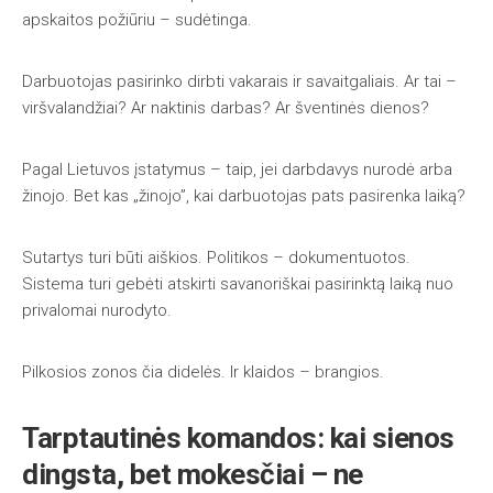
apskaitos požiūriu – sudėtinga.
Darbuotojas pasirinko dirbti vakarais ir savaitgaliais. Ar tai –
viršvalandžiai? Ar naktinis darbas? Ar šventinės dienos?
Pagal Lietuvos įstatymus – taip, jei darbdavys nurodė arba
žinojo. Bet kas „žinojo”, kai darbuotojas pats pasirenka laiką?
Sutartys turi būti aiškios. Politikos – dokumentuotos.
Sistema turi gebėti atskirti savanoriškai pasirinktą laiką nuo
privalomai nurodyto.
Pilkosios zonos čia didelės. Ir klaidos – brangios.
Tarptautinės komandos: kai sienos
dingsta, bet mokesčiai – ne